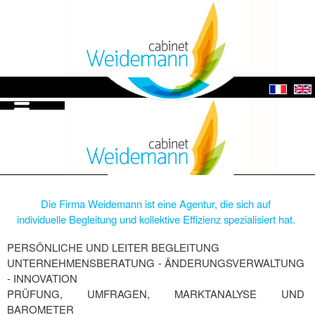
Direkt
zum
Inhalt
French
English
— Hauptnavigation anzeigen
Startseite
Über uns
Kontakt
Hauptnavigation
DIE CONSULTING FIRMA WEIDEMANN
BERATEN BEGLEITEN COACHEN
Die Firma Weidemann ist eine Agentur, die sich auf
individuelle Begleitung und kollektive Effizienz spezialisiert hat.
PERSÖNLICHE UND LEITER BEGLEITUNG
UNTERNEHMENSBERATUNG - ÄNDERUNGSVERWALTUNG
- INNOVATION
PRÜFUNG, UMFRAGEN, MARKTANALYSE UND
BAROMETER